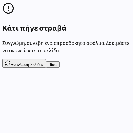
Κάτι πήγε στραβά
Συγγνώμη, συνέβη ένα απροσδόκητο σφάλμα. Δοκιμάστε
να ανανεώσετε τη σελίδα.
Ανανέωση Σελίδας
Πίσω