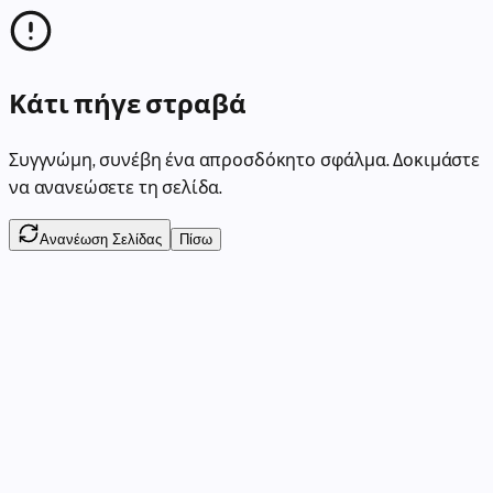
Κάτι πήγε στραβά
Συγγνώμη, συνέβη ένα απροσδόκητο σφάλμα. Δοκιμάστε
να ανανεώσετε τη σελίδα.
Ανανέωση Σελίδας
Πίσω