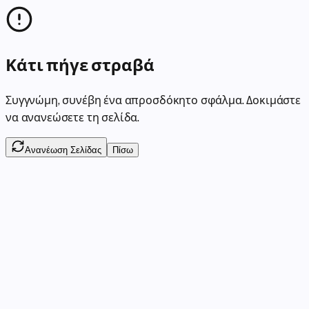
Κάτι πήγε στραβά
Συγγνώμη, συνέβη ένα απροσδόκητο σφάλμα. Δοκιμάστε
να ανανεώσετε τη σελίδα.
Ανανέωση Σελίδας
Πίσω