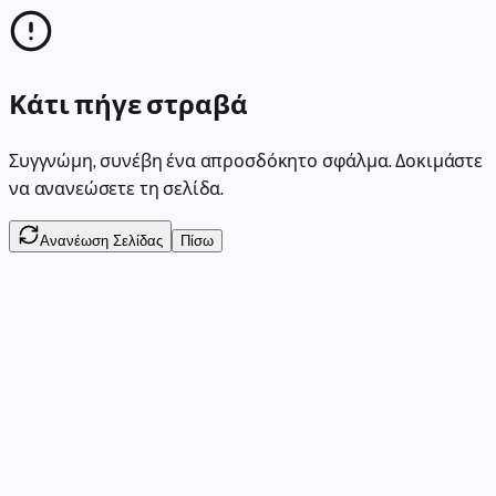
Κάτι πήγε στραβά
Συγγνώμη, συνέβη ένα απροσδόκητο σφάλμα. Δοκιμάστε
να ανανεώσετε τη σελίδα.
Ανανέωση Σελίδας
Πίσω