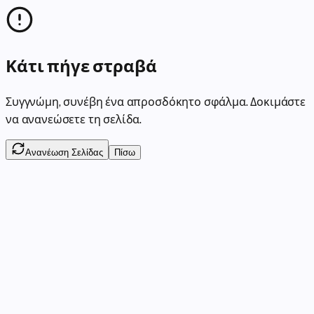
Κάτι πήγε στραβά
Συγγνώμη, συνέβη ένα απροσδόκητο σφάλμα. Δοκιμάστε
να ανανεώσετε τη σελίδα.
Ανανέωση Σελίδας
Πίσω